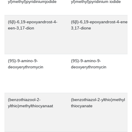
yl)methyl)pyridiniumjodide
yl)methyl)pyridinium iodide
(6β)-6,19-epoxyandrost-4-
(6β)-6,19-epoxyandrost-4-ene-
een-3,17-dion
3,17-dione
(9S)-9-amino-9-
(9S)-9-amino-9-
deoxyerythromycin
deoxyerythromycin
(benzothiazool-2-
(benzothiazol-2-ylthio)methyl
ylthio)methylthiocyanaat
thiocyanate