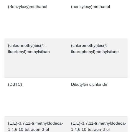
(Benzyloxy)methanol
(benzyloxy)methanol
(chloormethyl)bis(4-
(chloromethyl)bis(4-
fluorfenyl)methylsilaan
fluorophenyl)methylsilane
(DBTC)
Dibutyltin dichloride
(E,E)-3,7,11-trimethyldodeca-
(E,E)-3,7,11-trimethyldodeca-
1,4,6,10-tetraeen-3-ol
1,4,6,10-tetraen-3-ol