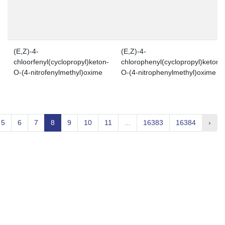
(E,Z)-4-
(E,Z)-4-
chloorfenyl(cyclopropyl)keton-
chlorophenyl(cyclopropyl)ketone
O-(4-nitrofenylmethyl)oxime
O-(4-nitrophenylmethyl)oxime
5
6
7
8
9
10
11
...
16383
16384
›