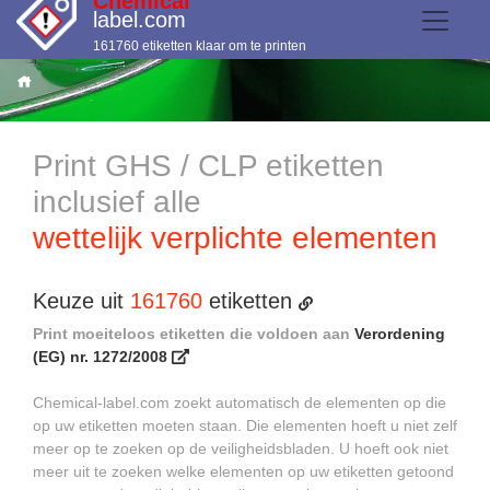
Chemical
label.com
161760 etiketten klaar om te printen
Print GHS / CLP etiketten
inclusief alle
wettelijk verplichte elementen
Keuze uit
161760
etiketten
Print moeiteloos etiketten die voldoen aan
Verordening
(EG) nr. 1272/2008
Chemical-label.com zoekt automatisch de elementen op die
op uw etiketten moeten staan. Die elementen hoeft u niet zelf
meer op te zoeken op de veiligheidsbladen. U hoeft ook niet
meer uit te zoeken welke elementen op uw etiketten getoond