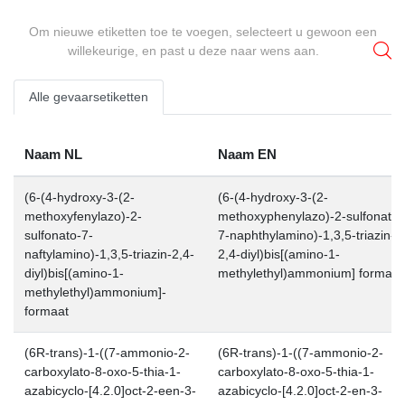
Om nieuwe etiketten toe te voegen, selecteert u gewoon een
willekeurige, en past u deze naar wens aan.
Alle gevaarsetiketten
Naam NL
Naam EN
(6-(4-hydroxy-3-(2-
(6-(4-hydroxy-3-(2-
methoxyfenylazo)-2-
methoxyphenylazo)-2-sulfonato-
sulfonato-7-
7-naphthylamino)-1,3,5-triazin-
naftylamino)-1,3,5-triazin-2,4-
2,4-diyl)bis[(amino-1-
diyl)bis[(amino-1-
methylethyl)ammonium] formate
methylethyl)ammonium]-
formaat
(6R-trans)-1-((7-ammonio-2-
(6R-trans)-1-((7-ammonio-2-
carboxylato-8-oxo-5-thia-1-
carboxylato-8-oxo-5-thia-1-
azabicyclo-[4.2.0]oct-2-een-3-
azabicyclo-[4.2.0]oct-2-en-3-