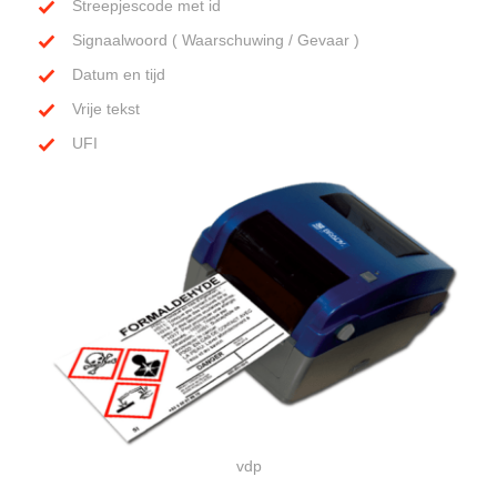
Streepjescode met id
Signaalwoord ( Waarschuwing / Gevaar )
Datum en tijd
Vrije tekst
UFI
vdp