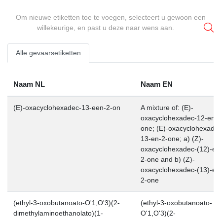
Om nieuwe etiketten toe te voegen, selecteert u gewoon een
willekeurige, en past u deze naar wens aan.
Alle gevaarsetiketten
Naam NL
Naam EN
(E)-oxacyclohexadec-13-een-2-on
A mixture of: (E)-
oxacyclohexadec-12-en-2
one; (E)-oxacyclohexade
13-en-2-one; a) (Z)-
oxacyclohexadec-(12)-en
2-one and b) (Z)-
oxacyclohexadec-(13)-en
2-one
(ethyl-3-oxobutanoato-O'1,O'3)(2-
(ethyl-3-oxobutanoato-
dimethylaminoethanolato)(1-
O'1,O'3)(2-