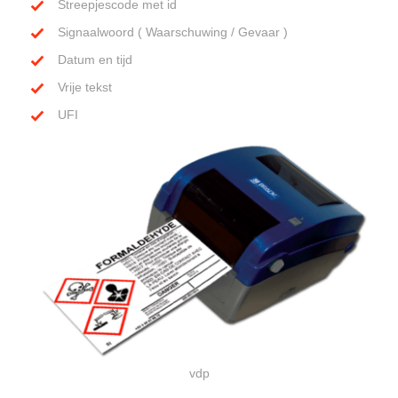
Streepjescode met id
Signaalwoord ( Waarschuwing / Gevaar )
Datum en tijd
Vrije tekst
UFI
vdp