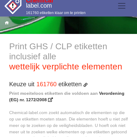
Chemical
label.com
161760 etiketten klaar om te printen
Print GHS / CLP etiketten
inclusief alle
wettelijk verplichte elementen
Keuze uit
161760
etiketten
Print moeiteloos etiketten die voldoen aan
Verordening
(EG) nr. 1272/2008
Chemical-label.com zoekt automatisch de elementen op die
op uw etiketten moeten staan. Die elementen hoeft u niet zelf
meer op te zoeken op de veiligheidsbladen. U hoeft ook niet
meer uit te zoeken welke elementen op uw etiketten getoond