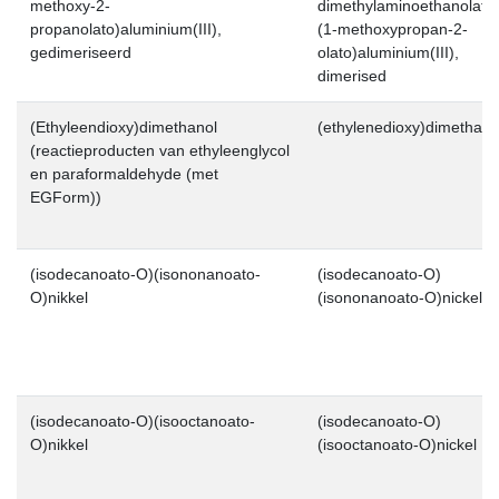
methoxy-2-
dimethylaminoethanolato
propanolato)aluminium(III),
(1-methoxypropan-2-
gedimeriseerd
olato)aluminium(III),
dimerised
(Ethyleendioxy)dimethanol
(ethylenedioxy)dimethano
(reactieproducten van ethyleenglycol
en paraformaldehyde (met
EGForm))
(isodecanoato-O)(isononanoato-
(isodecanoato-O)
O)nikkel
(isononanoato-O)nickel
(isodecanoato-O)(isooctanoato-
(isodecanoato-O)
O)nikkel
(isooctanoato-O)nickel