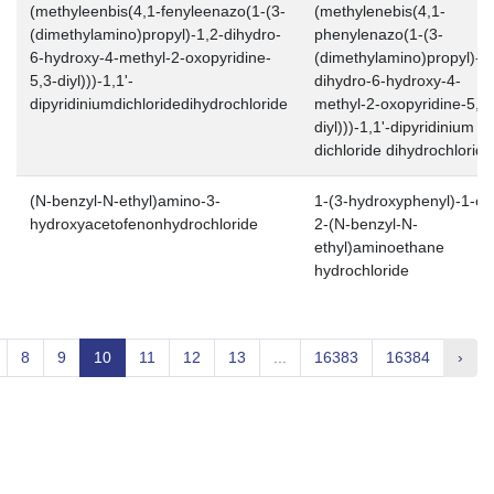
(methyleenbis(4,1-fenyleenazo(1-(3-
(methylenebis(4,1-
(dimethylamino)propyl)-1,2-dihydro-
phenylenazo(1-(3-
6-hydroxy-4-methyl-2-oxopyridine-
(dimethylamino)propyl)-1,
5,3-diyl)))-1,1'-
dihydro-6-hydroxy-4-
dipyridiniumdichloridedihydrochloride
methyl-2-oxopyridine-5,3-
diyl)))-1,1'-dipyridinium
dichloride dihydrochloride
(N-benzyl-N-ethyl)amino-3-
1-(3-hydroxyphenyl)-1-ox
hydroxyacetofenonhydrochloride
2-(N-benzyl-N-
ethyl)aminoethane
hydrochloride
8
9
10
11
12
13
...
16383
16384
›